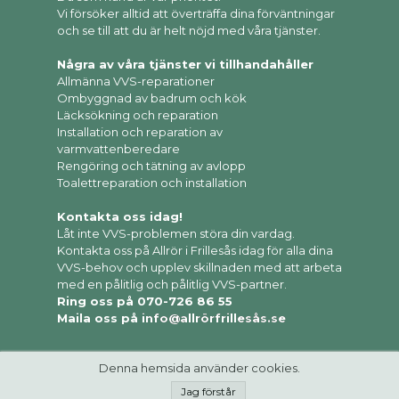
Vi försöker alltid att överträffa dina förväntningar
och se till att du är helt nöjd med våra tjänster.
Några av våra tjänster vi tillhandahåller
Allmänna VVS-reparationer
Ombyggnad av badrum och kök
Läcksökning och reparation
Installation och reparation av
varmvattenberedare
Rengöring och tätning av avlopp
Toalettreparation och installation
Kontakta oss idag!
Låt inte VVS-problemen störa din vardag.
Kontakta oss på Allrör i Frillesås idag för alla dina
VVS-behov och upplev skillnaden med att arbeta
med en pålitlig och pålitlig VVS-partner.
Ring oss på 070-726 86 55
Maila oss på
info@allrörfrillesås.se
Denna hemsida använder cookies.
Jag förstår